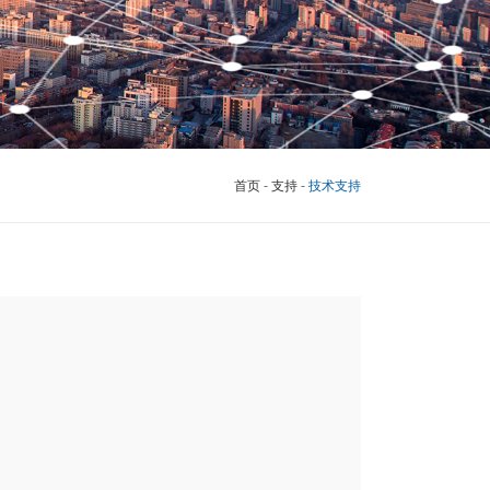
首页
-
支持
-
技术支持