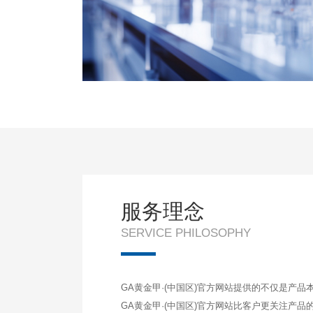
服务理念
SERVICE PHILOSOPHY
GA黄金甲·(中国区)官方网站提供的不仅是产
GA黄金甲·(中国区)官方网站比客户更关注产品